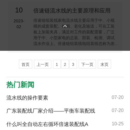
10
倍速链流水线的主要原理和应用
倍速链组装线家电流水线主要应用于中、小规
2023-

模的成套装配、检测、老化及输送，可在工装
02
板上加装夹具，满足对工件的装配需要，广泛
用于中、小型家电的总装、部装、检测、调试
流水作业上。倍速链组装线电组装线也称为差...
首页
上一页
1
2
3
下一页
末页
热门新闻
流水线的操作要素
07-20
广东装配线厂家介绍——平衡车装配线
07-20
什么叫全自动左右循环倍速装配线A
10-25