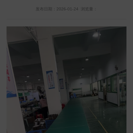
发布日期：2026-01-24 浏览量：