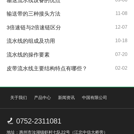
输送流水线设备的优点
输送带的三种接头方法
11-08
3倍速链与2倍速链区分
12-07
流水线的组成及功用
10-18
流水线的操作要素
07-20
皮带流水线主要结构特点有哪些？
02-02
关于我们
产品中心
新闻资讯
中国有限公司
0752-2311081

地址：惠州市汝湖镇虾村七队22号（江北中信大桥旁）